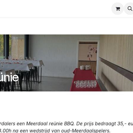
nten
Contact
ünie
rdalers een Meerdaal reünie BBQ. De prijs bedraagt 35,- e
8.00h na een wedstrijd van oud-Meerdaalspelers.