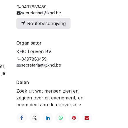
0497883459
secretariaat@khcl.be
Routebeschrijving
Organisator
KHC Leuven BV
0497883459
secretariaat@khcl.be
er,
 je
Delen
Zoek uit wat mensen zien en
zeggen over dit evenement, en
neem deel aan de conversatie.