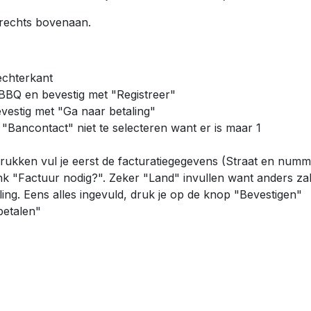
" rechts bovenaan.
echterkant
 BBQ en bevestig met "Registreer"
evestig met "Ga naar betaling"
"Bancontact" niet te selecteren want er is maar 1
rukken vul je eerst de facturatiegegevens (Straat en numm
nk "Factuur nodig?". Zeker "Land" invullen want anders zal
aling. Eens alles ingevuld, druk je op de knop "Bevestigen"
betalen"