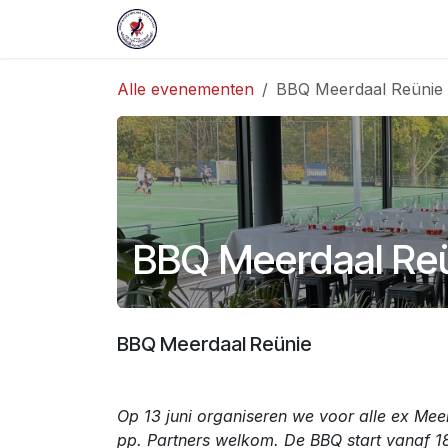
Overslaan naar inhoud
Startpagina
NC Shop
Eveneme
Alle evenementen
BBQ Meerdaal Reünie
BBQ Meerdaal Re
BBQ Meerdaal Reünie
Op 13 juni organiseren we voor alle ex Mee
pp. Partners welkom. De BBQ start vanaf 1